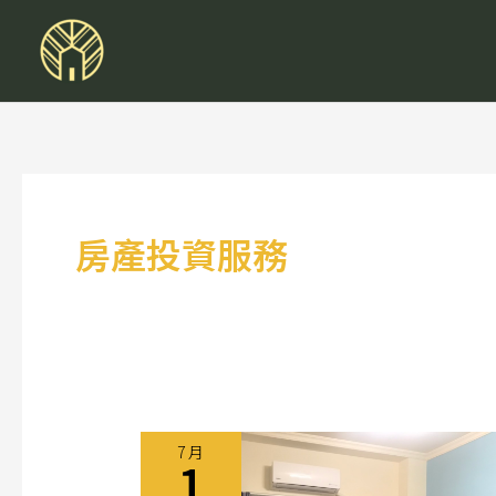
跳
至
主
要
內
容
房產投資服務
7 月
1