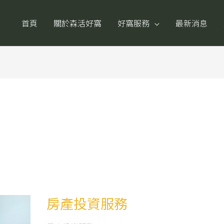
首頁
關於森活好窩
好窩服務
最新消息
房產投資服務
房
產