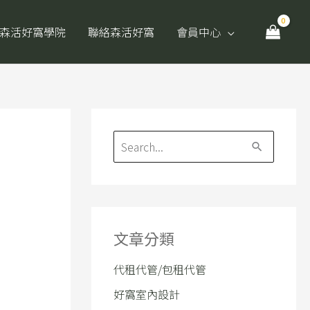
森活好窩學院
聯絡森活好窩
會員中心
搜
尋
關
鍵
文章分類
字
:
代租代管/包租代管
好窩室內設計