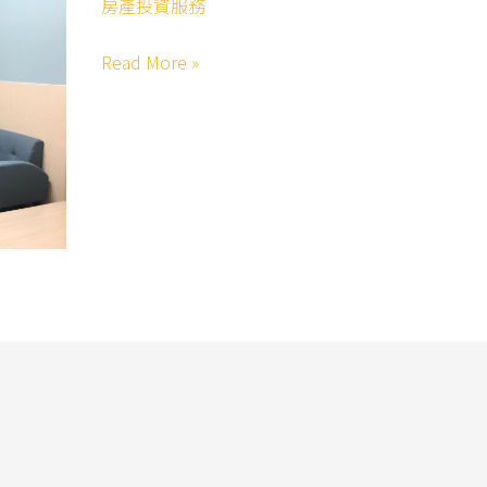
房產投資服務
投
資
Read More »
服
務