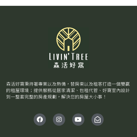
森活好窩秉持著專業以及熱情，替房東以及租客打造一個雙贏
的租屋環境；提供服務從居家清潔、包租代管、好窩室內設計
到一整套完整的房產規劃，解決您的房屋大小事！
F
I
Y
E
a
n
o
n
c
s
u
v
e
t
t
e