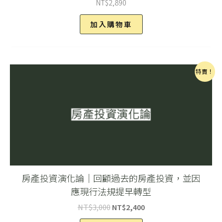
NT$
2,890
加入購物車
原
目
特賣！
始
前
價
價
格：
格：
NT$3,000。
NT$2,400。
房產投資演化論｜回顧過去的房產投資，並因
應現行法規提早轉型
NT$
3,000
NT$
2,400