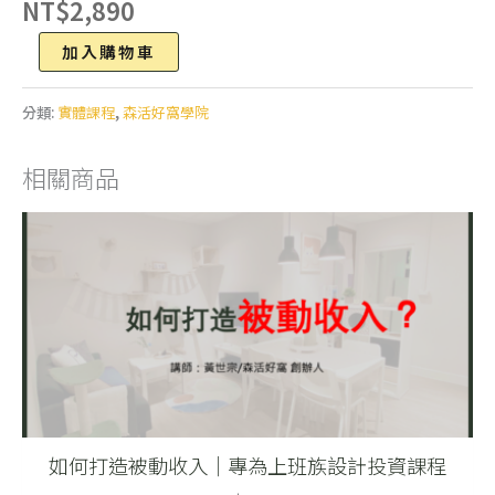
NT$
2,890
項
Alternative:
填
加入購物車
寫
數
分類:
實體課程
,
森活好窩學院
量
相關商品
如何打造被動收入｜專為上班族設計投資課程