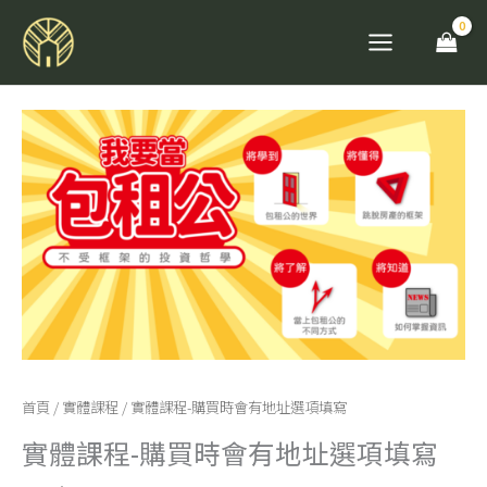
跳
至
主
要
實
內
體
容
課
程-
購
買
時
會
有
首頁
/
實體課程
/ 實體課程-購買時會有地址選項填寫
地
址
實體課程-購買時會有地址選項填寫
選