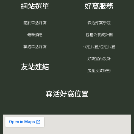
b
a
u
l
網站選單
好窩服務
o
g
b
o
o
r
e
p
k
a
e
關於森活好窩
森活好窩學院
m
-
o
最新消息
包租公養成計劃
p
e
聯絡森活好窩
代租代管/包租代管
n
好窩室內設計
友站連結
房產投資服務
森活好窩位置