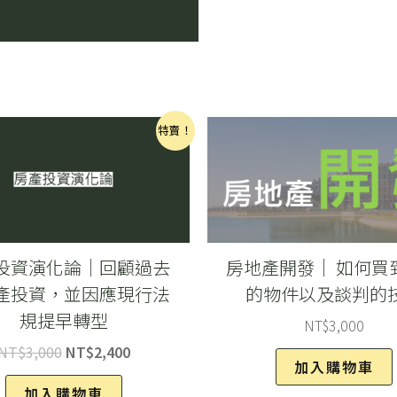
是
買
高
賣
低
原
目
特賣！
始
前
嗎？
價
價
格：
格：
哪
NT$3,000。
NT$2,400。
些
關
投資演化論｜回顧過去
房地產開發｜ 如何買
鍵
產投資，並因應現行法
的物件以及談判的
因
規提早轉型
素
NT$
3,000
才
NT$
3,000
NT$
2,400
加入購物車
是
加入購物車