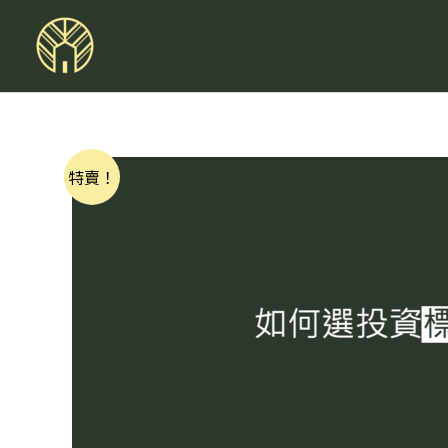
跳
至
主
要
內
容
特賣！