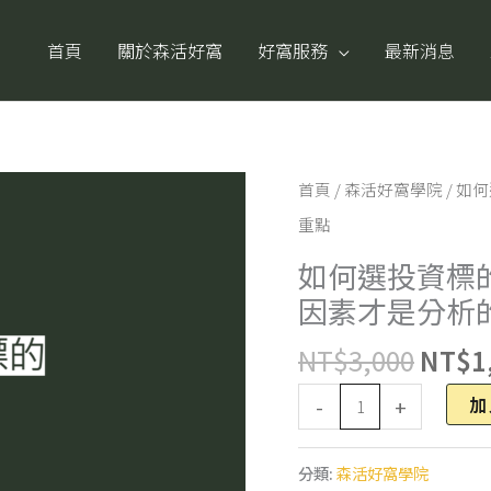
首頁
關於森活好窩
好窩服務
最新消息
原
如
首頁
/
森活好窩學院
/ 如
始
何
重點
價
選
如何選投資標
格：
投
因素才是分析
NT$3
資
NT$
3,000
NT$
1
標
的
加
-
+
｜
總
分類:
森活好窩學院