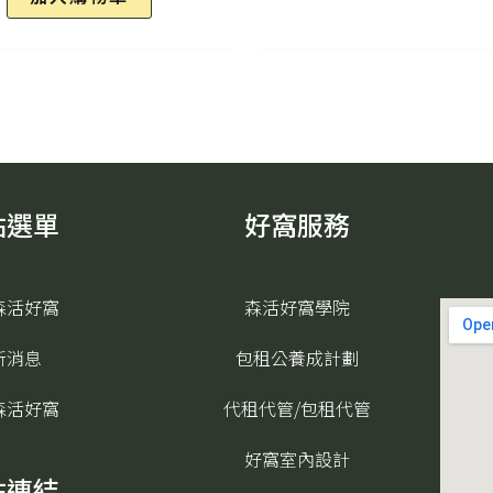
分
析
的
重
點
數
站選單
好窩服務
量
森活好窩
森活好窩學院
新消息
包租公養成計劃
森活好窩
代租代管/包租代管
好窩室內設計
站連結