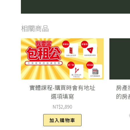
相關商品
實體課程-購買時會有地址
房產
選項填寫
的房
NT$
2,890
加入購物車