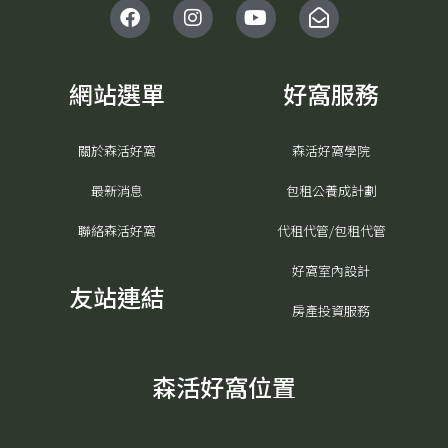
F
I
Y
E
a
n
o
n
c
s
u
v
e
t
t
e
b
a
u
l
網站選單
好窩服務
o
g
b
o
o
r
e
p
k
a
e
關於森活好窩
森活好窩學院
m
-
o
最新消息
包租公養成計劃
p
e
聯絡森活好窩
代租代管/包租代管
n
好窩室內設計
友站連結
房產投資服務
森活好窩位置