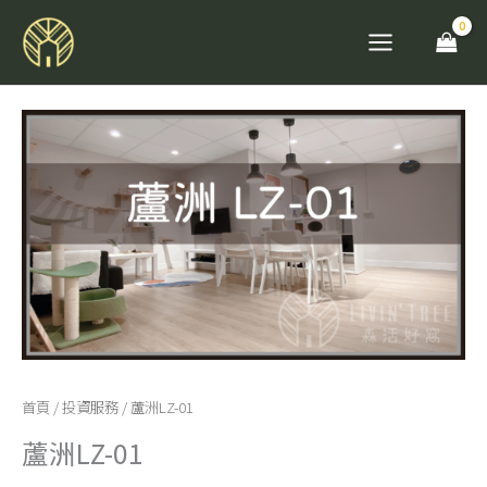
跳
至
主
要
蘆
內
洲
容
LZ-
01
數
量
首頁
/
投資服務
/ 蘆洲LZ-01
蘆洲LZ-01