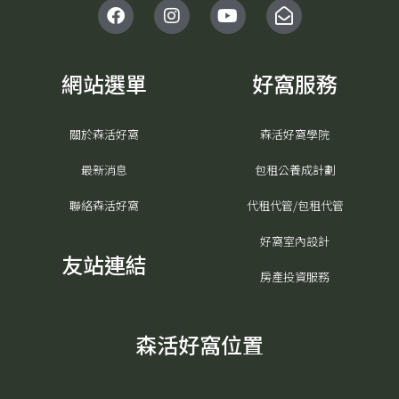
F
I
Y
E
a
n
o
n
c
s
u
v
e
t
t
e
b
a
u
l
網站選單
好窩服務
o
g
b
o
o
r
e
p
k
a
e
關於森活好窩
森活好窩學院
m
-
o
最新消息
包租公養成計劃
p
e
聯絡森活好窩
代租代管/包租代管
n
好窩室內設計
友站連結
房產投資服務
森活好窩位置