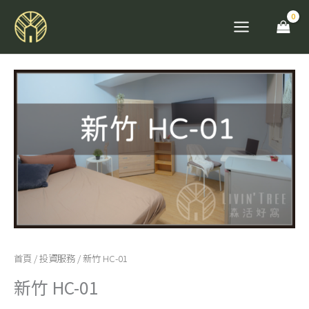
跳
至
主
要
新
內
竹
容
HC-
01
數
量
首頁
/
投資服務
/ 新竹 HC-01
新竹 HC-01