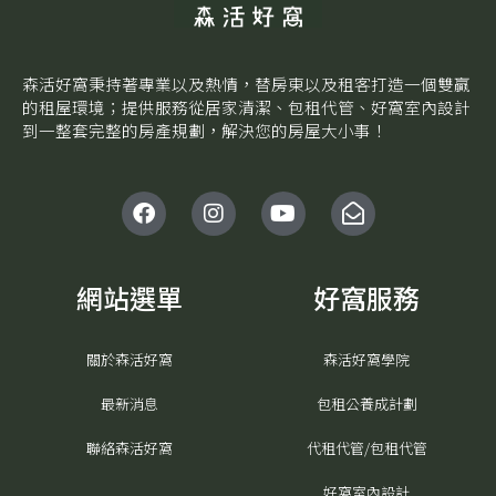
森活好窩秉持著專業以及熱情，替房東以及租客打造一個雙贏
的租屋環境；提供服務從居家清潔、包租代管、好窩室內設計
到一整套完整的房產規劃，解決您的房屋大小事！
F
I
Y
E
a
n
o
n
c
s
u
v
e
t
t
e
b
a
u
l
網站選單
好窩服務
o
g
b
o
o
r
e
p
k
a
e
關於森活好窩
森活好窩學院
m
-
o
最新消息
包租公養成計劃
p
e
聯絡森活好窩
代租代管/包租代管
n
好窩室內設計