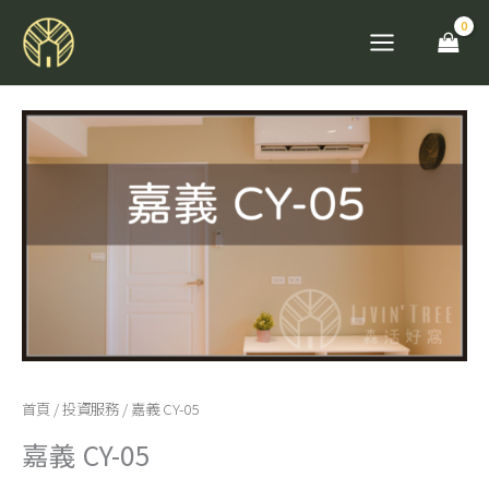
跳
至
主
要
嘉
內
義
容
CY-
05
數
量
首頁
/
投資服務
/ 嘉義 CY-05
嘉義 CY-05